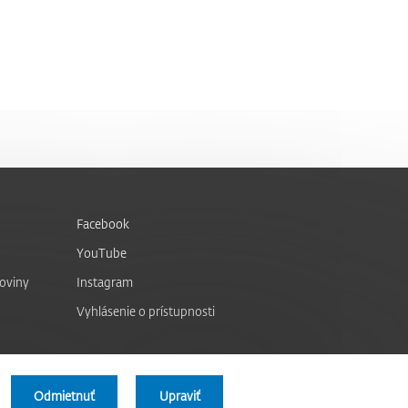
Facebook
YouTube
noviny
Instagram
Vyhlásenie o prístupnosti
Odmietnuť
Upraviť