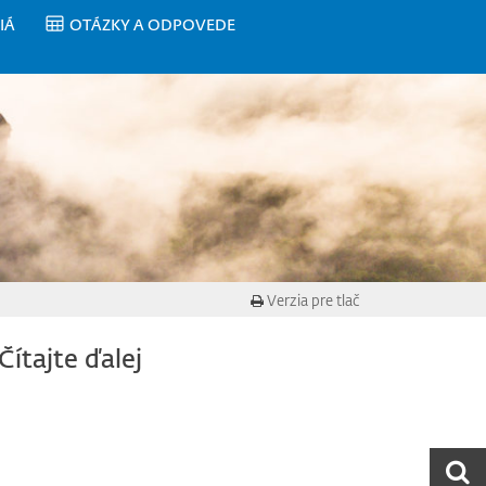
IÁ
OTÁZKY A ODPOVEDE
Verzia pre tlač
Čítajte ďalej