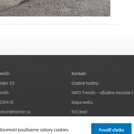
enčín
Kontakt
nám. 1/2
Úradné hodiny
enčín
INFO Trenčín – oficiálne mestské 
6504 111
Mapa webu
trencin@trencin.sk
RSS feed
Nastavenie cookies
tevnosti používame súbory cookies.
Povoliť všetko