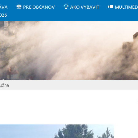
ÁVA
PRE OBČANOV
AKO VYBAVIŤ
MULTIMÉD
026
Južná