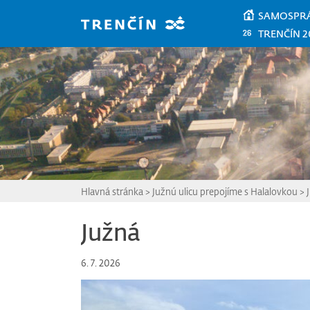
Prejsť na hlavný obsah
SAMOSPR
TRENČÍN 2
Hlavná stránka
>
Južnú ulicu prepojíme s Halalovkou
>
Južná
6. 7. 2026