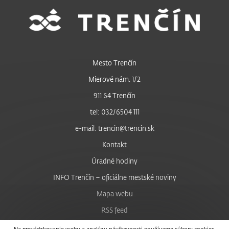
Mesto Trenčín
Mierové nám. 1/2
911 64 Trenčín
tel: 032/6504 111
e-mail: trencin@trencin.sk
Kontakt
Úradné hodiny
INFO Trenčín – oficiálne mestské noviny
Mapa webu
RSS feed
Nastavenie cookies
Na prevádzkovanie webu a analýzu návštevnosti používame súbory cookies.