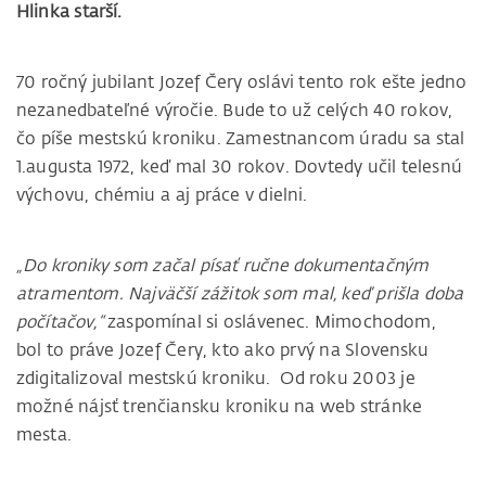
Hlinka starší.
70 ročný jubilant Jozef Čery oslávi tento rok ešte jedno
nezanedbateľné výročie. Bude to už celých 40 rokov,
čo píše mestskú kroniku. Zamestnancom úradu sa stal
1.augusta 1972, keď mal 30 rokov. Dovtedy učil telesnú
výchovu, chémiu a aj práce v dielni.
„Do kroniky som začal písať ručne dokumentačným
atramentom. Najväčší zážitok som mal, keď prišla doba
počítačov,“
zaspomínal si oslávenec. Mimochodom,
bol to práve Jozef Čery, kto ako prvý na Slovensku
zdigitalizoval mestskú kroniku. Od roku 2003 je
možné nájsť trenčiansku kroniku na web stránke
mesta.