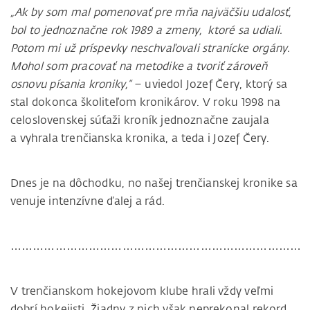
„Ak by som mal pomenovať pre mňa najväčšiu udalosť,
bol to jednoznačne rok 1989 a zmeny, ktoré sa udiali.
Potom mi už príspevky neschvaľovali stranícke orgány.
Mohol som pracovať na metodike a tvoriť zároveň
osnovu písania kroniky,“
– uviedol Jozef Čery, ktorý sa
stal dokonca školiteľom kronikárov. V roku 1998 na
celoslovenskej súťaži kroník jednoznačne zaujala
a vyhrala trenčianska kronika, a teda i Jozef Čery.
Dnes je na dôchodku, no našej trenčianskej kronike sa
venuje intenzívne ďalej a rád.
……………………………………………………………………
V trenčianskom hokejovom klube hrali vždy veľmi
dobrí hokejisti. Žiadny z nich však neprekonal rekord