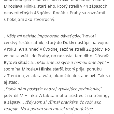
Miroslava Hlinku staršieho, ktorý strelil v 44 zápasoch
neuveriteľných 46 gólov! Rodák z Prahy sa zoznámil
s hokejom ako štvorročný.
„ Vždy mi najviac imponovalo dávať góly,“
hovorí
čerstvý šesťdesiatnik, ktorý do Dukly nastúpil na vojnu
v roku 1971 a hneď v úvodnej sezóne strelil 22 gólov. Po
vojne sa vrátil do Prahy, no nezostal tam dlho. Dôvod?
Bytová situácia.
„Mali sme už syna a nemali sme byt,“
–
spomína
Miroslav Hlinka starší
, ktorý prijal ponuku
z Trenčína, že ak sa vráti, okamžite dostane byt. Tak sa
aj stalo.
„Dukla nám poskytla naozaj vynikajúce podmienky,“
potvrdil M.Hlinka. A tak sa mohol sústrediť na tréningy
a zápasy.
„Vždy som si všímal brankára, čo robí, ako
reaguje. No a potom som musel mať perfektne