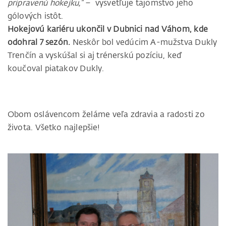
pripravenú hokejku,“
– vysvetľuje tajomstvo jeho
gólových istôt.
Hokejovú kariéru ukončil v Dubnici nad Váhom, kde
odohral 7 sezón.
Neskôr bol vedúcim A-mužstva Dukly
Trenčín a vyskúšal si aj trénerskú pozíciu, keď
koučoval piatakov Dukly.
Obom oslávencom želáme veľa zdravia a radosti zo
života. Všetko najlepšie!