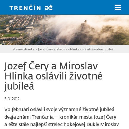
Prejsť na hlavný obsah
Hlavná stránka
>
Jozef Čery a Miroslav Hlinka oslávili životné jubileá
Jozef Čery a Miroslav
Hlinka oslávili životné
jubileá
5. 3. 2012
Vo februári oslávili svoje významné životné jubileá
dvaja známi Trenčania – kronikár mesta Jozef Čery
a ešte stále najlepší strelec hokejovej Dukly Miroslav