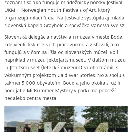
zoznámiť sa ako funguje mládežnícky nórsky festival
UKM – Norwegian Youth Festivals of Art, ktorý
organizujú mladí ľudia. Na festivale vystúpila aj mladá
slovenská kapela Grayhole a speváčka Vanessa Weisz.
Slovenská delegácia navštívila i múzeá v meste Bodø,
kde viedli diskusie s ich pracovníkmi a zisťovali, ako
fungujú a v čom sa líšia od slovenských múzeí. Boli
napríklad v múzeu Jektefartsmuseet. V ďalšom múzeu
Luftfartsmuseet (letecké múzeum) sa oboznámili s
výskumným projektom Cald War Stories. No a spolu s
takmer 5 000 obyvateľmi Bodø a jeho okolia si užili
podujatie Midsummer Mystery v parku na pobreží
neďaleko centra mesta.