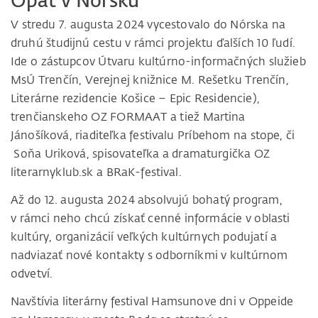
Opäť v Nórsku
V stredu 7. augusta 2024 vycestovalo do Nórska na
druhú študijnú cestu v rámci projektu ďalších 10 ľudí.
Ide o zástupcov Útvaru kultúrno-informačných služieb
MsÚ Trenčín, Verejnej knižnice M. Rešetku Trenčín,
Literárne rezidencie Košice – Epic Residencie),
trenčianskeho OZ FORMAAT a tiež Martina
Jánošíková, riaditeľka festivalu Príbehom na stope, či
Soňa Uriková, spisovateľka a dramaturgička OZ
literarnyklub.sk a BRaK-festival.
Až do 12. augusta 2024 absolvujú bohatý program,
v rámci neho chcú získať cenné informácie v oblasti
kultúry, organizácií veľkých kultúrnych podujatí a
nadviazať nové kontakty s odborníkmi v kultúrnom
odvetví.
Navštívia literárny festival Hamsunove dni v Oppeide