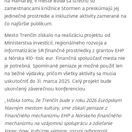
na Hamarøy, v meste Bodø sa stretnú so
zamestnancami knižnice Stormen a preskúmajú jej
jedinečné prostredie a inkluzívne aktivity zamerané na
čo najširšie publikum.
Mesto Trenčín získalo na realizáciu projektu od
Ministerstva investícií, regionálneho rozvoja a
informatizácie SR finančné prostriedky z grantov EHP
a Nórska 410-tisíc eur. Finančná spoluúčasť mesta nie
je potrebná. Spomínané peniaze je možné použiť len
na bežné výdavky, pričom všetky aktivity sa musia
uskutočniť do 31. marca 2025. Celý projekt bude
ukončený záverečnou konferenciou.
„Vďaka tomu, že Trenčín bude v roku 2026 Európskym
hlavným mestom kultúry, sme získali peniaze z
Finančného mechanizmu EHP a Nórskeho finančného
mechanizmu na vzájomnú spoluprácu a zdieľanie
know-how, kultúrne výmeny, rozvoj odbornosti