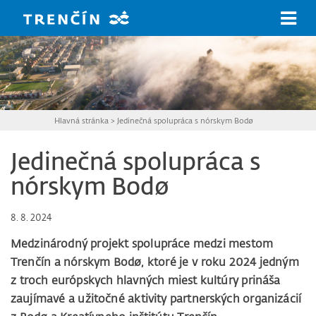
Prejsť na hlavný obsah
Hlavná stránka
>
Jedinečná spolupráca s nórskym Bodø
Jedinečná spolupráca s
nórskym Bodø
8. 8. 2024
Medzinárodný projekt spolupráce medzi mestom
Trenčín a nórskym Bodø, ktoré je v roku 2024 jedným
z troch európskych hlavných miest kultúry prináša
zaujímavé a užitočné aktivity partnerských organizácií