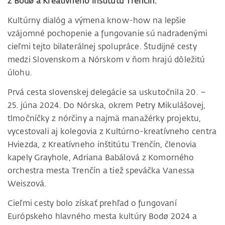
z Bodø a Kreatívneho inštitútu Trenčín.
Kultúrny dialóg a výmena know-how na lepšie
vzájomné pochopenie a fungovanie sú nadradenými
cieľmi tejto bilaterálnej spolupráce. Študijné cesty
medzi Slovenskom a Nórskom v ňom hrajú dôležitú
úlohu.
Prvá cesta slovenskej delegácie sa uskutočnila 20. –
25. júna 2024. Do Nórska, okrem Petry Mikulášovej,
tlmočníčky z nórčiny a najmä manažérky projektu,
vycestovali aj kolegovia z Kultúrno-kreatívneho centra
Hviezda, z Kreatívneho inštitútu Trenčín, členovia
kapely Grayhole, Adriana Babálová z Komorného
orchestra mesta Trenčín a tiež speváčka Vanessa
Weiszová.
Cieľmi cesty bolo získať prehľad o fungovaní
Európskeho hlavného mesta kultúry Bodø 2024 a