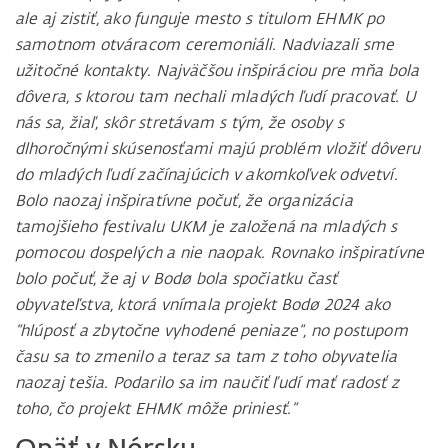
ale aj zistiť, ako funguje mesto s titulom EHMK po
samotnom otváracom ceremoniáli. Nadviazali sme
užitočné kontakty. Najväčšou inšpiráciou pre mňa bola
dôvera, s ktorou tam nechali mladých ľudí pracovať. U
nás sa, žiaľ, skôr stretávam s tým, že osoby s
dlhoročnými skúsenosťami majú problém vložiť dôveru
do mladých ľudí začínajúcich v akomkoľvek odvetví.
Bolo naozaj inšpiratívne počuť, že organizácia
tamojšieho festivalu UKM je založená na mladých s
pomocou dospelých a nie naopak. Rovnako inšpiratívne
bolo počuť, že aj v Bodø bola spočiatku časť
obyvateľstva, ktorá vnímala projekt Bodø 2024 ako
“hlúposť a zbytočne vyhodené peniaze“, no postupom
času sa to zmenilo a teraz sa tam z toho obyvatelia
naozaj tešia. Podarilo sa im naučiť ľudí mať radosť z
toho, čo projekt EHMK môže priniesť.“