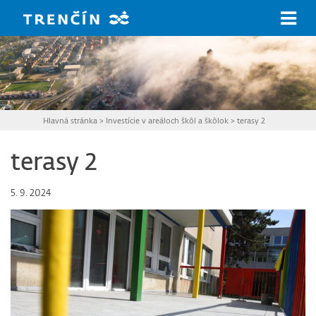
Prejsť na hlavný obsah
Hlavná stránka
>
Investície v areáloch škôl a škôlok
>
terasy 2
terasy 2
5. 9. 2024