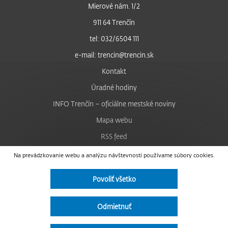
Mierové nám. 1/2
911 64 Trenčín
tel: 032/6504 111
e-mail: trencin@trencin.sk
Kontakt
Úradné hodiny
INFO Trenčín – oficiálne mestské noviny
Mapa webu
RSS feed
Nastavenie cookies
Na prevádzkovanie webu a analýzu návštevnosti používame súbory cookies.
Facebook
Povoliť všetko
YouTube
Instagram
Odmietnuť
Vyhlásenie o prístupnosti