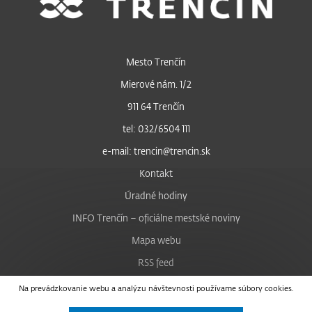
Mesto Trenčín
Mierové nám. 1/2
911 64 Trenčín
tel: 032/6504 111
e-mail: trencin@trencin.sk
Kontakt
Úradné hodiny
INFO Trenčín – oficiálne mestské noviny
Mapa webu
RSS feed
Nastavenie cookies
Na prevádzkovanie webu a analýzu návštevnosti používame súbory cookies.
Facebook