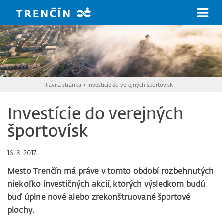
Prejsť na hlavný obsah
Hlavná stránka
>
Investície do verejných športovísk
Investície do verejných
športovísk
16. 8. 2017
Mesto Trenčín má práve v tomto období rozbehnutých
niekoľko investičných akcií, ktorých výsledkom budú
buď úplne nové alebo zrekonštruované športové
plochy.