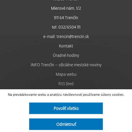
Mierové nám. 1/2
911 64 Trenčín
tel: 032/6504 111
e-mail: trencin@trencin.sk
Kontakt
Úradné hodiny
INFO Trenčín – oficiálne mestské noviny
Mapa webu
RSS feed
Nastavenie cookies
Na prevádzkovanie webu a analýzu návštevnosti používame súbory cookies.
Facebook
Povoliť všetko
YouTube
Instagram
Odmietnuť
Vyhlásenie o prístupnosti