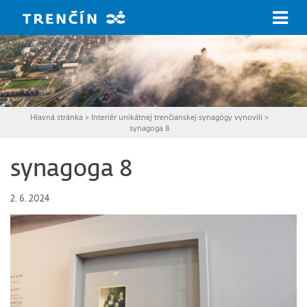
Prejsť na hlavný obsah
Hlavná stránka
>
Interiér unikátnej trenčianskej synagógy vynovili
>
synagoga 8
synagoga 8
2. 6. 2024