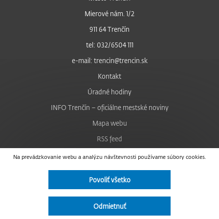
Mierové nám. 1/2
911 64 Trenčín
tel: 032/6504 111
e-mail: trencin@trencin.sk
Kontakt
Úradné hodiny
INFO Trenčín – oficiálne mestské noviny
Mapa webu
RSS feed
Nastavenie cookies
Na prevádzkovanie webu a analýzu návštevnosti používame súbory cookies.
Facebook
Povoliť všetko
YouTube
Instagram
Odmietnuť
Vyhlásenie o prístupnosti