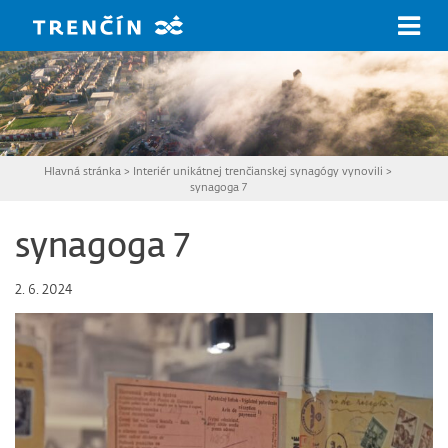
Prejsť na hlavný obsah
Hlavná stránka
>
Interiér unikátnej trenčianskej synagógy vynovili
>
synagoga 7
synagoga 7
2. 6. 2024