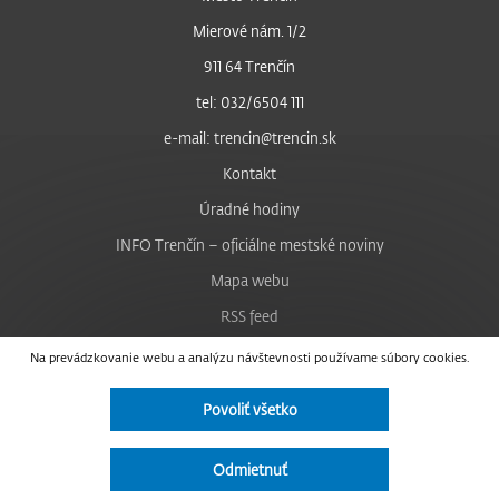
Mierové nám. 1/2
911 64 Trenčín
tel: 032/6504 111
e-mail: trencin@trencin.sk
Kontakt
Úradné hodiny
INFO Trenčín – oficiálne mestské noviny
Mapa webu
RSS feed
Nastavenie cookies
Na prevádzkovanie webu a analýzu návštevnosti používame súbory cookies.
Facebook
Povoliť všetko
YouTube
Instagram
Odmietnuť
Vyhlásenie o prístupnosti