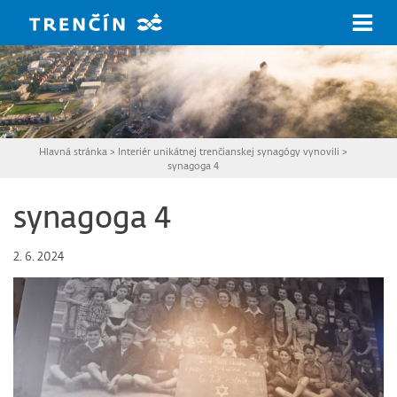
Prejsť na hlavný obsah
Hlavná stránka
>
Interiér unikátnej trenčianskej synagógy vynovili
>
synagoga 4
synagoga 4
2. 6. 2024