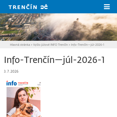
Prejsť na hlavný obsah
Hlavná stránka
>
Vyšlo júlové INFO Trenčín
>
Info-Trenčín—júl-2026-1
Info-Trenčín—júl-2026-1
3. 7. 2026