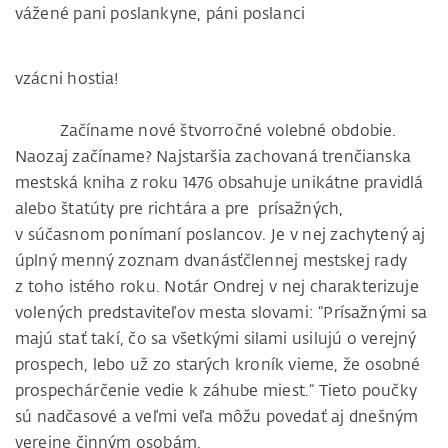
vážené pani poslankyne, páni poslanci
vzácni hostia!
Začíname nové štvorročné volebné obdobie.
Naozaj začíname? Najstaršia zachovaná trenčianska
mestská kniha z roku 1476 obsahuje unikátne pravidlá
alebo štatúty pre richtára a pre prísažných,
v súčasnom ponímaní poslancov. Je v nej zachytený aj
úplný menný zoznam dvanásťčlennej mestskej rady
z toho istého roku. Notár Ondrej v nej charakterizuje
volených predstaviteľov mesta slovami: “Prísažnými sa
majú stať takí, čo sa všetkými silami usilujú o verejný
prospech, lebo už zo starých kroník vieme, že osobné
prospechárčenie vedie k záhube miest.“ Tieto poučky
sú nadčasové a veľmi veľa môžu povedať aj dnešným
verejne činným osobám.