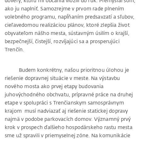
dôvery, ktorú mi občania vložili do rúk. Premýšľal som,
ako ju naplniť. Samozrejme v prvom rade plnením
volebného programu, napĺňaním predsavzatí a sľubov,
cieľavedomou realizáciou plánov, ktoré zlepšia život
obyvateľom nášho mesta, sústavným úsilím o krajší,
bezpečnejší, čistejší, rozvíjajúci sa a prosperujúci
Trenčín.
Budem konkrétny, našou prioritnou úlohou je
riešenie dopravnej situácie v meste. Na výstavbu
nového mosta ako prvej etapy budovania
juhovýchodného obchvatu, prípravné práce na druhej
etape v spolupráci s Trenčianskym samosprávnym
krajom musí nadviazať aj riešenie statickej dopravy
najmä v podobe parkovacích domov. Významný prvý
krok v prospech ďalšieho hospodárskeho rastu mesta
sme už spravili v priemyselnej zóne. Na komunikácie