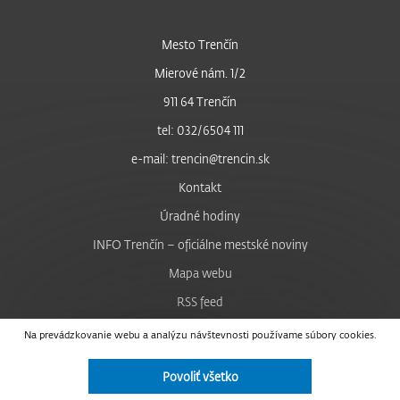
Mesto Trenčín
Mierové nám. 1/2
911 64 Trenčín
tel: 032/6504 111
e-mail: trencin@trencin.sk
Kontakt
Úradné hodiny
INFO Trenčín – oficiálne mestské noviny
Mapa webu
RSS feed
Nastavenie cookies
Na prevádzkovanie webu a analýzu návštevnosti používame súbory cookies.
Facebook
Povoliť všetko
YouTube