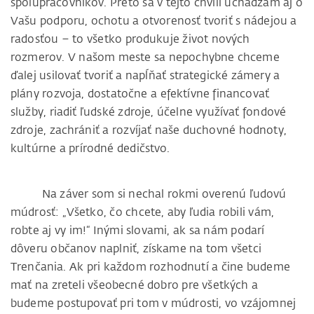
spolupracovníkov. Preto sa v tejto chvíli uchádzam aj o
Vašu podporu, ochotu a otvorenosť tvoriť s nádejou a
radosťou – to všetko produkuje život nových
rozmerov. V našom meste sa nepochybne chceme
ďalej usilovať tvoriť a napĺňať strategické zámery a
plány rozvoja, dostatočne a efektívne financovať
služby, riadiť ľudské zdroje, účelne využívať fondové
zdroje, zachrániť a rozvíjať naše duchovné hodnoty,
kultúrne a prírodné dedičstvo.
Na záver som si nechal rokmi overenú ľudovú
múdrosť: „Všetko, čo chcete, aby ľudia robili vám,
robte aj vy im!“ Inými slovami, ak sa nám podarí
dôveru občanov naplniť, získame na tom všetci
Trenčania. Ak pri každom rozhodnutí a čine budeme
mať na zreteli všeobecné dobro pre všetkých a
budeme postupovať pri tom v múdrosti, vo vzájomnej