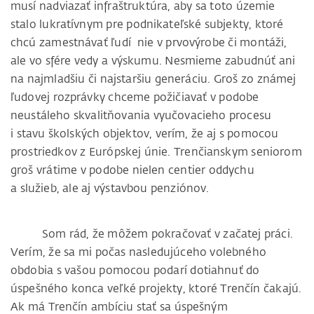
musí nadviazať infraštruktúra, aby sa toto územie
stalo lukratívnym pre podnikateľské subjekty, ktoré
chcú zamestnávať ľudí nie v prvovýrobe či montáži,
ale vo sfére vedy a výskumu. Nesmieme zabudnúť ani
na najmladšiu či najstaršiu generáciu. Groš zo známej
ľudovej rozprávky chceme požičiavať v podobe
neustáleho skvalitňovania vyučovacieho procesu
i stavu školských objektov, verím, že aj s pomocou
prostriedkov z Európskej únie. Trenčianskym seniorom
groš vrátime v podobe nielen centier oddychu
a služieb, ale aj výstavbou penziónov.
Som rád, že môžem pokračovať v začatej práci.
Verím, že sa mi počas nasledujúceho volebného
obdobia s vašou pomocou podarí dotiahnuť do
úspešného konca veľké projekty, ktoré Trenčín čakajú.
Ak má Trenčín ambíciu stať sa úspešným