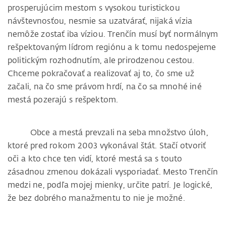
prosperujúcim mestom s vysokou turistickou
návštevnosťou, nesmie sa uzatvárať, nijaká vízia
nemôže zostať iba víziou. Trenčín musí byť normálnym
rešpektovaným lídrom regiónu a k tomu nedospejeme
politickým rozhodnutím, ale prirodzenou cestou.
Chceme pokračovať a realizovať aj to, čo sme už
začali, na čo sme právom hrdí, na čo sa mnohé iné
mestá pozerajú s rešpektom.
Obce a mestá prevzali na seba množstvo úloh,
ktoré pred rokom 2003 vykonával štát. Stačí otvoriť
oči a kto chce ten vidí, ktoré mestá sa s touto
zásadnou zmenou dokázali vysporiadať. Mesto Trenčín
medzi ne, podľa mojej mienky, určite patrí. Je logické,
že bez dobrého manažmentu to nie je možné.