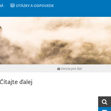
IÁ
OTÁZKY A ODPOVEDE
Verzia pre tlač
Čítajte ďalej