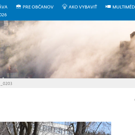
ÁVA
PRE OBČANOV
AKO VYBAVIŤ
MULTIMÉD
026
_0203