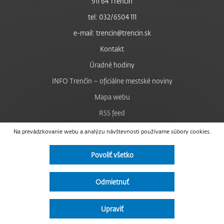
911 64 Trenčín
tel: 032/6504 111
e-mail: trencin@trencin.sk
Kontakt
Úradné hodiny
INFO Trenčín – oficiálne mestské noviny
Mapa webu
RSS feed
Nastavenie cookies
Na prevádzkovanie webu a analýzu návštevnosti používame súbory cookies.
Facebook
Povoliť všetko
YouTube
Instagram
Odmietnuť
Vyhlásenie o prístupnosti
Upraviť