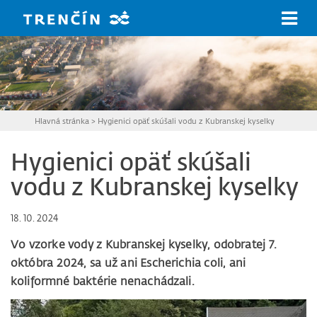
Prejsť na hlavný obsah
Hlavná stránka
>
Hygienici opäť skúšali vodu z Kubranskej kyselky
Hygienici opäť skúšali
vodu z Kubranskej kyselky
18. 10. 2024
Vo vzorke vody z Kubranskej kyselky, odobratej 7.
októbra 2024, sa už ani Escherichia coli, ani
koliformné baktérie nenachádzali.