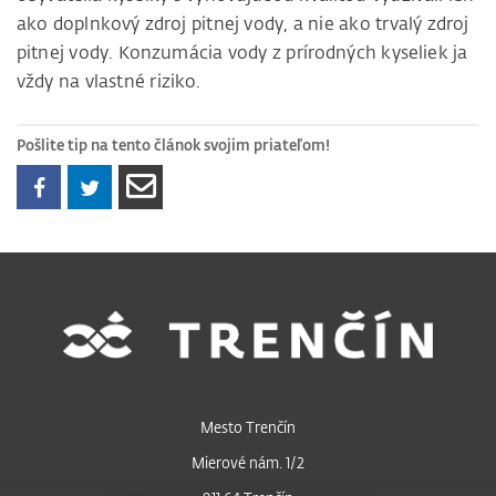
ako doplnkový zdroj pitnej vody, a nie ako trvalý zdroj
pitnej vody. Konzumácia vody z prírodných kyseliek ja
vždy na vlastné riziko.
Pošlite tip na tento článok svojim priateľom!
Mesto Trenčín
Mierové nám. 1/2