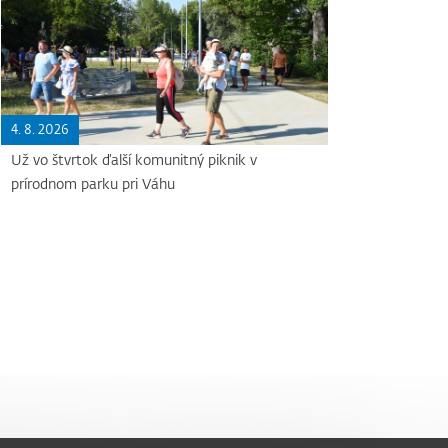
4. 8. 2026
Už vo štvrtok ďalší komunitný piknik v
prírodnom parku pri Váhu