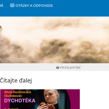
IÁ
OTÁZKY A ODPOVEDE
Verzia pre tlač
Čítajte ďalej