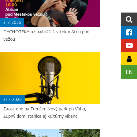
3. 8. 2026
DYCHOTÉKA už najbližší štvrtok v Átriu pod
vežou
EN
31. 7. 2026
Zaostrené na Trenčín: Nový park pri Váhu,
Župný dom, stanica aj kultúrny víkend