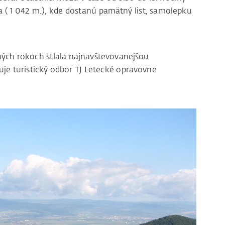
a ( 1 042 m.), kde dostanú pamätný list, samolepku
dných rokoch stlala najnavštevovanejšou
uje turistický odbor TJ Letecké opravovne