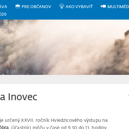
ÁVA
PRE OBČANOV
AKO VYBAVIŤ
MULTIMÉD
026
a Inovec
 je určený XXVII. ročník Hviedzicového výstupu na
óbra
. Účastníci môžu v čase od 9.30 do 13. hodiny