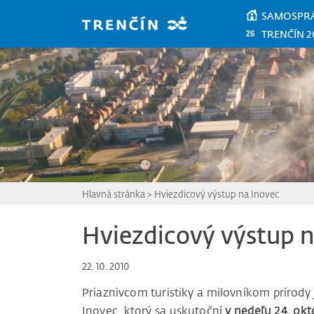
Prejsť na hlavný obsah
SAMOSPR
TRENČÍN 2
Hlavná stránka
>
Hviezdicový výstup na Inovec
Hviezdicový výstup n
22. 10. 2010
Priaznivcom turistiky a milovníkom prírody
Inovec, ktorý sa uskutoční
v nedeľu 24. okt