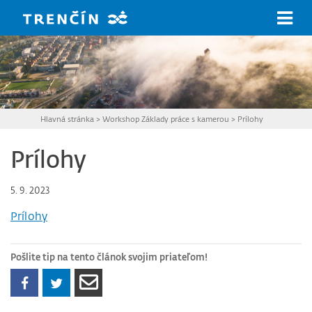
Prejsť na hlavný obsah
Hlavná stránka
>
Workshop Základy práce s kamerou
>
Prílohy
Prílohy
5. 9. 2023
Prílohy
Pošlite tip na tento článok svojim priateľom!