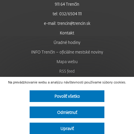
911 64 Trenčín
tel: 032/6504 111
e-mail: trencin@trencin.sk
Kontakt
Úradné hodiny
INFO Trenčín – oficiálne mestské noviny
Mapa webu
RSS feed
Nastavenie cookies
Na prevádzkovanie webu a analýzu návštevnosti používame súbory cookies.
Facebook
Povoliť všetko
YouTube
Instagram
Odmietnuť
Vyhlásenie o prístupnosti
Upraviť