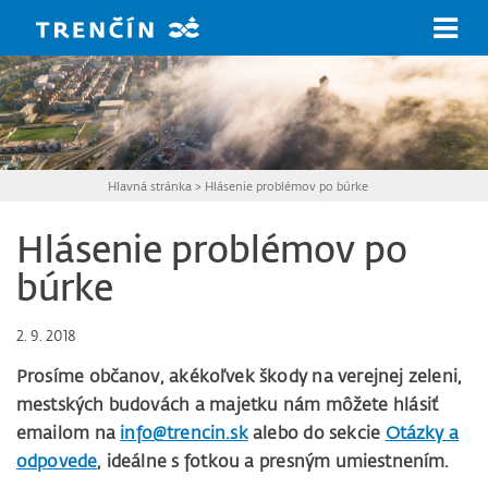
Prejsť na hlavný obsah
Hlavná stránka
>
Hlásenie problémov po búrke
Hlásenie problémov po
búrke
2. 9. 2018
Prosíme občanov, akékoľvek škody na verejnej zeleni,
mestských budovách a majetku nám môžete hlásiť
emailom na
info@trencin.sk
alebo do sekcie
Otázky a
odpovede
, ideálne s fotkou a presným umiestnením.