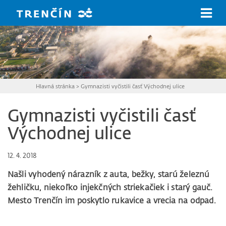
Prejsť na hlavný obsah
Hlavná stránka
>
Gymnazisti vyčistili časť Východnej ulice
Gymnazisti vyčistili časť
Východnej ulice
12. 4. 2018
Našli vyhodený nárazník z auta, bežky, starú železnú
žehličku, niekoľko injekčných striekačiek i starý gauč.
Mesto Trenčín im poskytlo rukavice a vrecia na odpad.