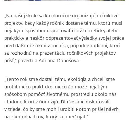
„Na našej škole sa každoročne organizujú ročníkové
projekty, kedy každý ročník dostane tému, ktorú musí
nejakým spôsobom spracovať či už teoreticky alebo
prakticky a neskôr odprezentovať výsledky svojej práce
pred ďalšími žiakmi z ročníka, prípadne rodičmi, ktorí
sa rozhodnú na prezentáciu ročníkových projektov
prísť,“ povedala Adriana Dobošová.
„Tento rok sme dostali tému ekológia a chceli sme
urobiť niečo praktické, niečo čo môže nejakým
spôsobom pomôcť životnému prostrediu okolo nás
i ľuďom, ktorí v ňom žijú. Dlhšie sme diskutovali
v triede, čo by sme mohli urobiť. Potom prišiel návrh
na zber odpadkov, ktorý sa hneď ujal.“