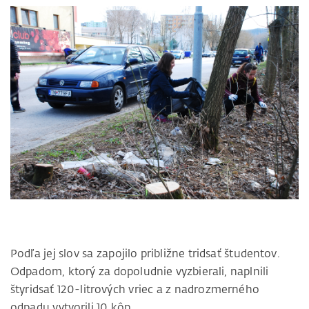
Podľa jej slov sa zapojilo približne tridsať študentov.
Odpadom, ktorý za dopoludnie vyzbierali, naplnili
štyridsať 120-litrových vriec a z nadrozmerného
odpadu vytvorili 10 kôp.