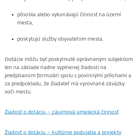
pôsobia alebo vykonávajú činnosť na území
mesta,
poskytujú služby obyvateľom mesta.
Dotácie môžu byť poskytnuté oprávneným subjektom
len na základe riadne vyplnenej žiadosti na
predpísanom formulári spolu s povinnými prílohami a
za predpokladu, že žiadateľ má vyrovnané záväzky
voči mestu.
Žiadosť o dotáciu – záujmová umelecká činnosť
Žiadosť o dotáciu – kultúrne podujatia a projekty