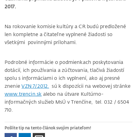
2017.
Na rokovanie komisie kultúry a CR budú predložené
len kompletne a čitateľne vyplnené žiadosti so
všetkými povinnými prílohami.
Podrobné informácie o podmienkach poskytovania
dotácií, ich používania a zúčtovania, tlačivá žiadostí
spolu s informáciami o ich vyplnení, ako aj presné
znenie
VZN 7/2012.
sú k dispozícii na webovej stránke
www.trencin.sk
alebo na útvare Kultúrno-
informačných služieb MsÚ v Trenčíne, tel. 032 / 6504
710.
Pošlite tip na tento článok svojim priateľom!