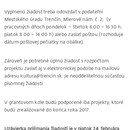
Vyplnenú žiadosť treba odovzdať v podateľni
Mestského úradu Trenčín, Mierové nám. č. 2, (v
pracovných
dňoch pondelok – štvrtok 8.00 – 16.30 h,
piatok 8.00 – 14.00 h) alebo zaslať poštou (rozhoduje
dátum poštovej pečiatky na obálke).
Zároveň je potrebné úplnú žiadosť s rozpočtom
projektu zaslať aj v elektronickej podobe na mailovú
adresu kultura@trencin.sk. Je neoddeliteľnou súčasťou
písomnej žiadosti.
V grantovom kole budú podporené iba projekty, ktoré
budú zrealizované do konca roka 2017.
Uzávierka prijímania žiadostí je v piatok 24. februára