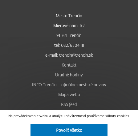
Mesto Trenčín
Mierové nám. 1/2
911 64 Trenčín
tel: 032/6504 111
e-mail: trencin@trencin.sk
Kontakt
Úradné hodiny
INFO Trenčín – oficiálne mestské noviny
Mapa webu
RSS feed
Nastavenie cookies
Na prevádzkovanie webu a analýzu návštevnosti používame súbory cookies.
Facebook
Povoliť všetko
YouTube