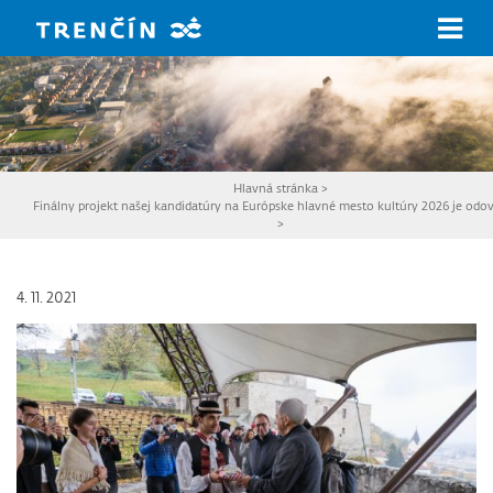
Prejsť na hlavný obsah
Hlavná stránka
>
Finálny projekt našej kandidatúry na Európske hlavné mesto kultúry 2026 je odo
>
4. 11. 2021