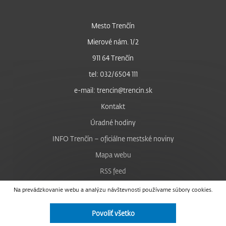
Mesto Trenčín
Mierové nám. 1/2
911 64 Trenčín
tel: 032/6504 111
e-mail: trencin@trencin.sk
Kontakt
Úradné hodiny
INFO Trenčín – oficiálne mestské noviny
Mapa webu
RSS feed
Nastavenie cookies
Na prevádzkovanie webu a analýzu návštevnosti používame súbory cookies.
Facebook
Povoliť všetko
YouTube