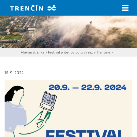
Prejsť na hlavný obsah
Hlavná stránka
>
Festival príbehov po prvý raz v Trenčíne
>
16. 9. 2024