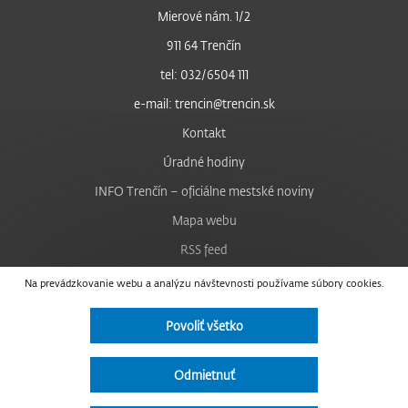
Mierové nám. 1/2
911 64 Trenčín
tel: 032/6504 111
e-mail: trencin@trencin.sk
Kontakt
Úradné hodiny
INFO Trenčín – oficiálne mestské noviny
Mapa webu
RSS feed
Nastavenie cookies
Na prevádzkovanie webu a analýzu návštevnosti používame súbory cookies.
Facebook
Povoliť všetko
YouTube
Instagram
Odmietnuť
Vyhlásenie o prístupnosti