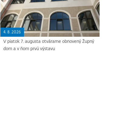
4. 8. 2026
V piatok 7. augusta otvárame obnovený Župný
dom a v ňom prvú výstavu