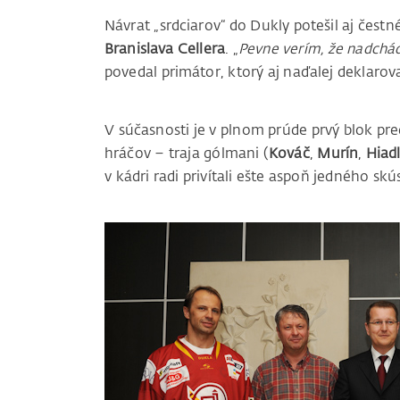
Návrat „srdciarov“ do Dukly potešil aj čest
Branislava Cellera
. „
Pevne verím, že nadchád
povedal primátor, ktorý aj naďalej deklaro
V súčasnosti je v plnom prúde prvý blok pre
hráčov – traja gólmani (
Kováč
,
Murín
,
Hiad
v kádri radi privítali ešte aspoň jedného s