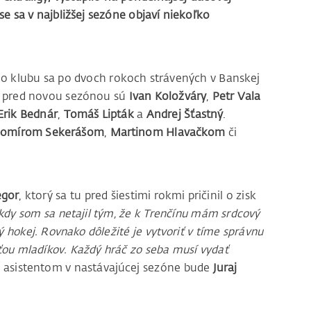
se sa v najbližšej sezóne objaví niekoľko
 do klubu sa po dvoch rokoch strávených v Banskej
mi pred novou sezónou sú
Ivan Koložváry
,
Petr Vala
Erik Bednár
,
Tomáš Lipták
a
Andrej Šťastný
.
bomírom Sekerášom
,
Martinom Hlavačkom
či
egor
, ktorý sa tu pred šiestimi rokmi pričinil o zisk
kdy som sa netajil tým, že k Trenčínu mám srdcový
 hokej. Rovnako dôležité je vytvoriť v tíme správnu
sťou mladíkov. Každý hráč zo seba musí vydať
o asistentom v nastávajúcej sezóne bude
Juraj