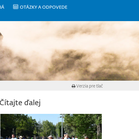
IÁ
OTÁZKY A ODPOVEDE
Verzia pre tlač
Čítajte ďalej