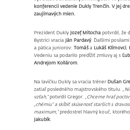
konferencii vedenie Dukly Trenčín. V jej dre
zaujímavých mien.
Prezident Dukly
Jozef Mitocha
potvrdil, že
Bystrici vracia
Ján Pardavý
. Ďalšími posila
a pätica juniorov:
Tomáš
a
Lukáš Klímovci
,
Vedeniu sa podarilo predĺžiť zmluvy aj s
Ľu
Andrejom Kollárom
.
Na lavičku Dukly sa vracia tréner
Dušan Gr
zatiaľ posledného majstrovského titulu. „
Ni
vzťah,“
potvrdil Gregor. „
Chceme hrať poctivý
„chémiu“ a skĺbiť skúsenosť starších s dravo
maximum,“
predostrel hlavný kouč, ktoréh
Jakubík
.