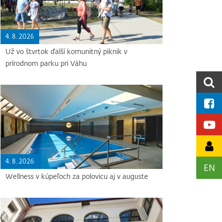
4. 8. 2026
Už vo štvrtok ďalší komunitný piknik v
prírodnom parku pri Váhu
4. 8. 2026
EN
Wellness v kúpeľoch za polovicu aj v auguste