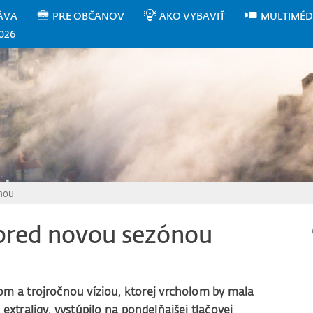
ÁVA
PRE OBČANOV
AKO VYBAVIŤ
MULTIMÉD
026
ónou
 pred novou sezónou
a trojročnou víziou, ktorej vrcholom by mala
 extraligy, vystúpilo na pondelňajšej tlačovej