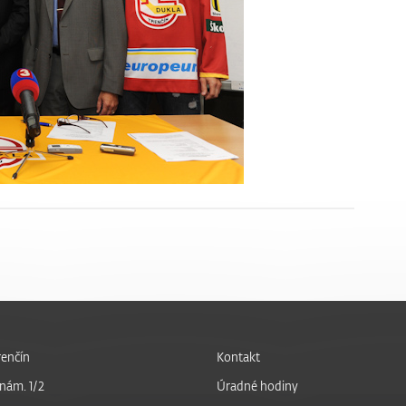
enčín
Kontakt
nám. 1/2
Úradné hodiny