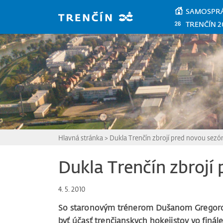
Prejsť na hlavný obsah
SAMOSPR
TRENČÍN 2
Hlavná stránka
>
Dukla Trenčín zbrojí pred novou sez
Dukla Trenčín zbrojí
4. 5. 2010
So staronovým trénerom Dušanom Gregorom 
byť účasť trenčianskych hokejistov vo finále