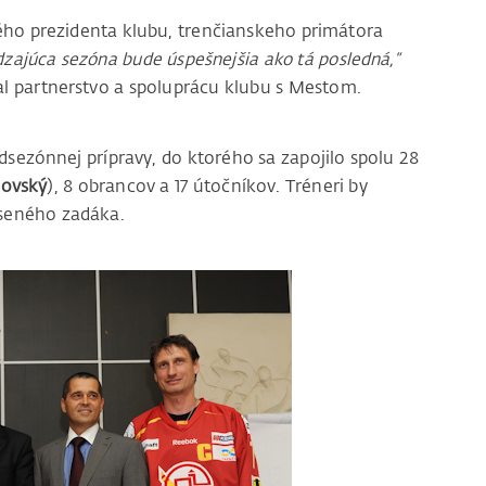
ného prezidenta klubu, trenčianskeho primátora
zajúca sezóna bude úspešnejšia ako tá posledná,“
val partnerstvo a spoluprácu klubu s Mestom.
dsezónnej prípravy, do ktorého sa zapojilo spolu 28
lovský
), 8 obrancov a 17 útočníkov. Tréneri by
kúseného zadáka.