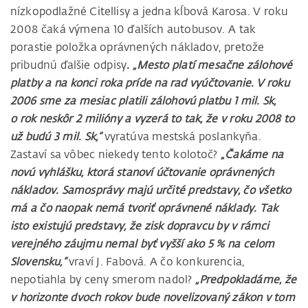
nízkopodlažné Citellisy a jedna kĺbová Karosa. V roku
2008 čaká výmena 10 ďalších autobusov. A tak
porastie položka oprávnených nákladov, pretože
pribudnú ďalšie odpisy
. „Mesto platí mesačne zálohové
platby a na konci roka príde na rad vyúčtovanie. V roku
2006 sme za mesiac platili zálohovú platbu 1 mil. Sk,
o rok neskôr 2 milióny a vyzerá to tak, že v roku 2008 to
už budú 3 mil. Sk,“
vyratúva mestská poslankyňa.
Zastaví sa vôbec niekedy tento kolotoč?
„Čakáme na
novú vyhlášku, ktorá stanoví účtovanie oprávnených
nákladov. Samosprávy majú určité predstavy, čo všetko
má a čo naopak nemá tvoriť oprávnené náklady. Tak
isto existujú predstavy, že zisk dopravcu by v rámci
verejného záujmu nemal byť vyšší ako 5 % na celom
Slovensku,“
vraví J. Fabová. A čo konkurencia,
nepotiahla by ceny smerom nadol?
„Predpokladáme, že
v horizonte dvoch rokov bude novelizovaný zákon v tom