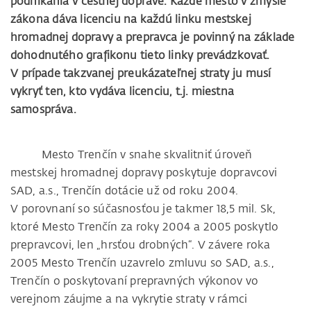
podnikania v cestnej doprave. Každé mesto v zmysle
zákona dáva licenciu na každú linku mestskej
hromadnej dopravy a prepravca je povinný na základe
dohodnutého grafikonu tieto linky prevádzkovať.
V prípade takzvanej preukázateľnej straty ju musí
vykryť ten, kto vydáva licenciu, t.j. miestna
samospráva.
Mesto Trenčín v snahe skvalitniť úroveň
mestskej hromadnej dopravy poskytuje dopravcovi
SAD, a.s., Trenčín dotácie už od roku 2004.
V porovnaní so súčasnosťou je takmer 18,5 mil. Sk,
ktoré Mesto Trenčín za roky 2004 a 2005 poskytlo
prepravcovi, len „hrsťou drobných“. V závere roka
2005 Mesto Trenčín uzavrelo zmluvu so SAD, a.s.,
Trenčín o poskytovaní prepravných výkonov vo
verejnom záujme a na vykrytie straty v rámci