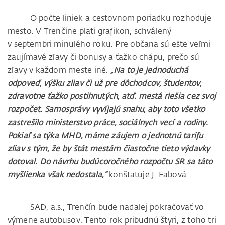
O počte liniek a cestovnom poriadku rozhoduje
mesto. V Trenčíne platí grafikon, schválený
v septembri minulého roku. Pre občana sú ešte veľmi
zaujímavé zľavy či bonusy a ťažko chápu, prečo sú
zľavy v každom meste iné.
„Na to je jednoduchá
odpoveď, výšku zliav či už pre dôchodcov, študentov,
zdravotne ťažko postihnutých, atď. mestá riešia cez svoj
rozpočet. Samosprávy vyvíjajú snahu, aby toto všetko
zastrešilo ministerstvo práce, sociálnych vecí a rodiny.
Pokiaľ sa týka MHD, máme záujem o jednotnú tarifu
zliav s tým, že by štát mestám čiastočne tieto výdavky
dotoval. Do návrhu budúcoročného rozpočtu SR sa táto
myšlienka však nedostala,“
konštatuje J. Fabová.
SAD, a.s., Trenčín bude naďalej pokračovať vo
výmene autobusov. Tento rok pribudnú štyri, z toho tri