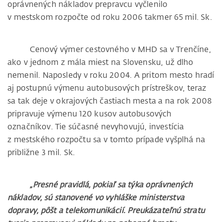
oprávnených nákladov prepravcu vyčlenilo
v mestskom rozpočte od roku 2006 takmer 65 mil. Sk.
Cenový výmer cestovného v MHD sa v Trenčíne,
ako v jednom z mála miest na Slovensku, už dlho
nemenil. Naposledy v roku 2004. A pritom mesto hradí
aj postupnú výmenu autobusových prístreškov, teraz
sa tak deje v okrajových častiach mesta a na rok 2008
pripravuje výmenu 120 kusov autobusových
označníkov. Tie súčasné nevyhovujú, investícia
z mestského rozpočtu sa v tomto prípade vyšplhá na
približne 3 mil. Sk.
„Presné pravidlá, pokiaľ sa týka oprávnených
nákladov, sú stanovené vo vyhláške ministerstva
dopravy, pôšt a telekomunikácií. Preukázateľnú stratu