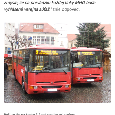
zmysle, že na prevádzku každej linky MHD bude
vyhlásená verejná súťaž,“
znie odpoveď.
Pošlite tip na tento článok svojim priateľom!