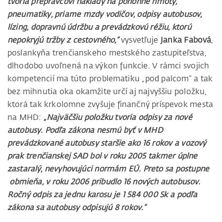
tvoria prepravcovi náklady na pohonné hmoty,
pneumatiky, priame mzdy vodičov, odpisy autobusov,
lízing, dopravnú údržbu a prevádzkovú réžiu, ktorú
nepokryjú tržby z cestovného,“
vysvetľuje
Janka Fabová
,
poslankyňa trenčianskeho mestského zastupiteľstva,
dlhodobo uvoľnená na výkon funkcie. V rámci svojich
kompetencií ma túto problematiku „pod palcom“ a tak
bez mihnutia oka okamžite určí aj najvyššiu položku,
ktorá tak krkolomne zvyšuje finančný príspevok mesta
na MHD:
„Najväčšiu položku tvoria odpisy za nové
autobusy. Podľa zákona nesmú byť v MHD
prevádzkované autobusy staršie ako 16 rokov a vozový
prak trenčianskej SAD bol v roku 2005 takmer úplne
zastaralý, nevyhovujúci normám EÚ. Preto sa postupne
obmieňa, v roku 2006 pribudlo 16 nových autobusov.
Ročný odpis za jednu karosu je 1 584 000 Sk a podľa
zákona sa autobusy odpisujú 8 rokov.“