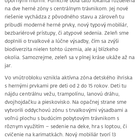
opornými múrmi. Funkčne bola táto lokalita rozdelená
na dve herné zóny s centrálnym trávnikom. Jej nové
riešenie vychádza z pôvodného stavu a zároveň tu
pribudli moderné herné prvky, nový typový mobiliár,
bezbariérové prístupy, či atypové sedenia. Zeleň sme
doplnili o trvalkové a lúčne výsadby, čím sa zvýši
biodiverzita nielen tohto územia, ale aj blízkeho
okolia. Samozrejme, zeleň sa v plnej kráse ukáže až na
jar.
Vo vnútrobloku vznikla aktívna zóna detského ihriska
s hernými prvkami pre deti od 2 do 15 rokov. Deti tu
nájdu centrálnu vežu, trampolínu, lanovú dráhu,
dvojhojdačku a pieskovisko. Na opačnej strane sme
vytvorili oddychovú zónu s trvalkovými výsadbami a
voľnú plochu s budúcim pobytovým trávnikom s
rôznym využitím – sedenie na deke, hra s loptou, či
cvičenie na karimatkách. Nový mobiliár tvorí 13