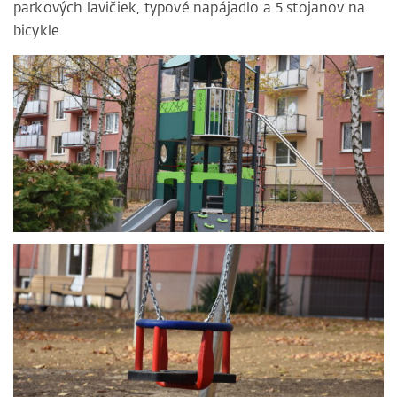
parkových lavičiek, typové napájadlo a 5 stojanov na
bicykle.