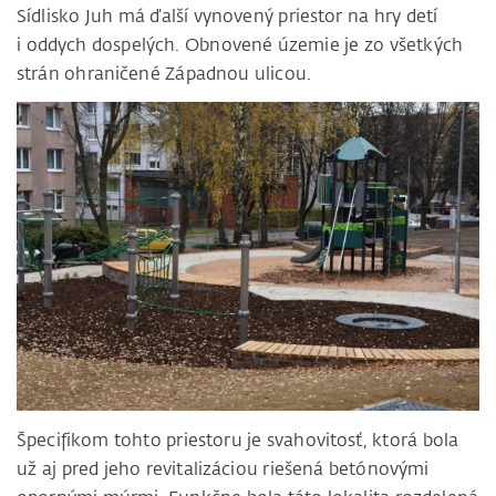
Sídlisko Juh má ďalší vynovený priestor na hry detí
i oddych dospelých. Obnovené územie je zo všetkých
strán ohraničené Západnou ulicou.
Špecifikom tohto priestoru je svahovitosť, ktorá bola
už aj pred jeho revitalizáciou riešená betónovými