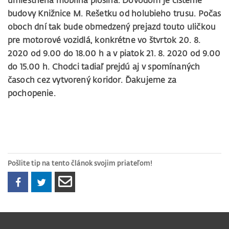
umiestnená mobilná plošina. Dôvodom je čistenie
budovy Knižnice M. Rešetku od holubieho trusu. Počas
oboch dní tak bude obmedzený prejazd touto uličkou
pre motorové vozidlá, konkrétne vo štvrtok 20. 8.
2020 od 9.00 do 18.00 h a v piatok 21. 8. 2020 od 9.00
do 15.00 h. Chodci tadiaľ prejdú aj v spomínaných
časoch cez vytvorený koridor. Ďakujeme za
pochopenie.
Pošlite tip na tento článok svojim priateľom!