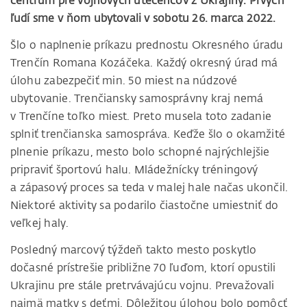
centrum pre vojnových utečencov z Ukrajiny. Prvých
ľudí sme v ňom ubytovali v sobotu 26. marca 2022.
Šlo o naplnenie príkazu prednostu Okresného úradu
Trenčín Romana Kozáčeka. Každý okresný úrad má
úlohu zabezpečiť min. 50 miest na núdzové
ubytovanie. Trenčiansky samosprávny kraj nemá
v Trenčíne toľko miest. Preto musela toto zadanie
splniť trenčianska samospráva. Keďže šlo o okamžité
plnenie príkazu, mesto bolo schopné najrýchlejšie
pripraviť športovú halu. Mládežnícky tréningový
a zápasový proces sa teda v malej hale načas ukončil.
Niektoré aktivity sa podarilo čiastočne umiestniť do
veľkej haly.
Posledný marcový týždeň takto mesto poskytlo
dočasné prístrešie približne 70 ľuďom, ktorí opustili
Ukrajinu pre stále pretrvávajúcu vojnu. Prevažovali
najmä matky s deťmi. Dôležitou úlohou bolo pomôcť