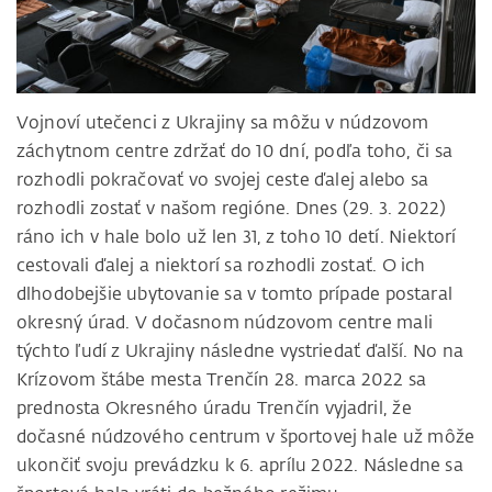
Vojnoví utečenci z Ukrajiny sa môžu v núdzovom
záchytnom centre zdržať do 10 dní, podľa toho, či sa
rozhodli pokračovať vo svojej ceste ďalej alebo sa
rozhodli zostať v našom regióne. Dnes (29. 3. 2022)
ráno ich v hale bolo už len 31, z toho 10 detí. Niektorí
cestovali ďalej a niektorí sa rozhodli zostať. O ich
dlhodobejšie ubytovanie sa v tomto prípade postaral
okresný úrad. V dočasnom núdzovom centre mali
týchto ľudí z Ukrajiny následne vystriedať ďalší. No na
Krízovom štábe mesta Trenčín 28. marca 2022 sa
prednosta Okresného úradu Trenčín vyjadril, že
dočasné núdzového centrum v športovej hale už môže
ukončiť svoju prevádzku k 6. aprílu 2022. Následne sa