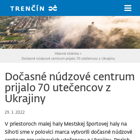
Prejsť na hlavný obsah
Hlavná stránka
>
Dočasné núdzové centrum prijalo 70 utečencov z Ukrajiny
Dočasné núdzové centrum
prijalo 70 utečencov z
Ukrajiny
29. 3. 2022
V priestoroch malej haly Mestskej športovej haly na
Sihoti sme v polovici marca vytvorili dočasné núdzové