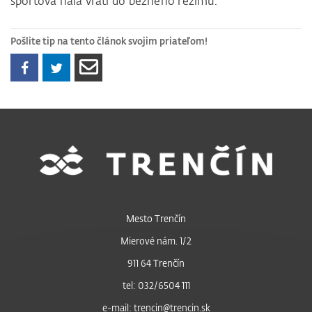
športová hala vráti do bežného režimu.
Pošlite tip na tento článok svojim priateľom!
Mesto Trenčín
Mierové nám. 1/2
911 64 Trenčín
tel: 032/6504 111
e-mail: trencin@trencin.sk