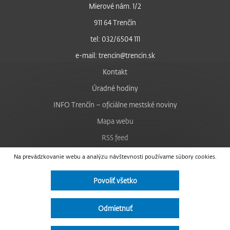
Mierové nám. 1/2
911 64 Trenčín
tel: 032/6504 111
e-mail: trencin@trencin.sk
Kontakt
Úradné hodiny
INFO Trenčín – oficiálne mestské noviny
Mapa webu
RSS feed
Nastavenie cookies
Na prevádzkovanie webu a analýzu návštevnosti používame súbory cookies.
Facebook
Povoliť všetko
YouTube
Instagram
Odmietnuť
Vyhlásenie o prístupnosti