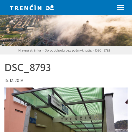
Prejsť na hlavný obsah
Hlavná stránka
>
Do podchodu bez pošmyknutia
>
DSC_8793
DSC_8793
16. 12. 2019