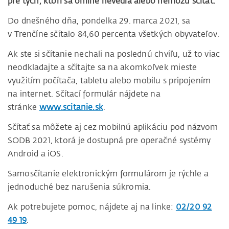
pre tých, ktorí sa online nevedia alebo nemôžu sčítať.
Do dnešného dňa, pondelka 29. marca 2021, sa
v Trenčíne sčítalo 84,60 percenta všetkých obyvateľov.
Ak ste si sčítanie nechali na poslednú chvíľu, už to viac
neodkladajte a sčítajte sa na akomkoľvek mieste
využitím počítača, tabletu alebo mobilu s pripojením
na internet. Sčítací formulár nájdete na
stránke
www.scitanie.sk
.
Sčítať sa môžete aj cez mobilnú aplikáciu pod názvom
SODB 2021, ktorá je dostupná pre operačné systémy
Android a iOS.
Samosčítanie elektronickým formulárom je rýchle a
jednoduché bez narušenia súkromia.
Ak potrebujete pomoc, nájdete aj na linke:
02/20 92
49 19
.