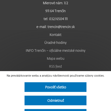
Mierové nám. 1/2
911 64 Trenčín
tel: 032/6504 111
e-mail: trencin@trencin.sk
Kontakt
Úradné hodiny
INFO Trenčín – oficiálne mestské noviny
Mapa webu
RSS feed
Nastavenie cookies
Na prevádzkovanie webu a analýzu návštevnosti používame súbory cookies.
Facebook
Povoliť všetko
YouTube
Instagram
Odmietnuť
Vyhlásenie o prístupnosti