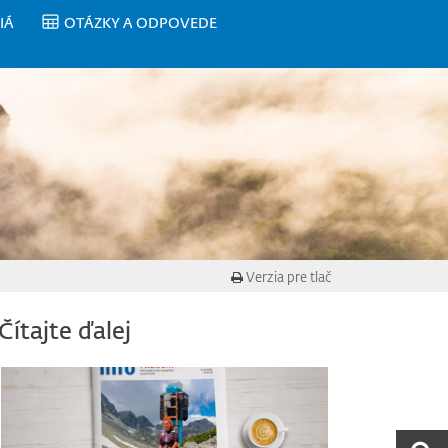
IÁ
OTÁZKY A ODPOVEDE
Verzia pre tlač
Čítajte ďalej