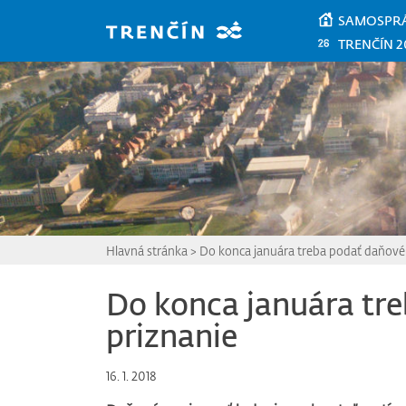
Prejsť na hlavný obsah
SAMOSPR
TRENČÍN 2
Hlavná stránka
>
Do konca januára treba podať daňové
Do konca januára tr
priznanie
16. 1. 2018