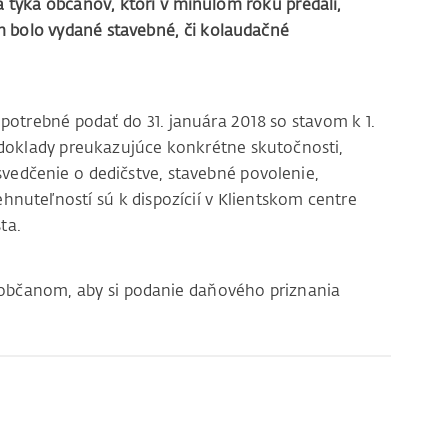
 týka občanov, ktorí v minulom roku predali,
 im bolo vydané stavebné, či kolaudačné
potrebné podať do 31. januára 2018 so stavom k 1.
 doklady preukazujúce konkrétne skutočnosti,
svedčenie o dedičstve, stavebné povolenie,
hnuteľností sú k dispozícií v Klientskom centre
ta.
občanom, aby si podanie daňového priznania