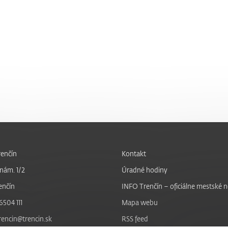
enčín
Kontakt
nám. 1/2
Úradné hodiny
enčín
INFO Trenčín – oficiálne mestské 
6504 111
Mapa webu
trencin@trencin.sk
RSS feed