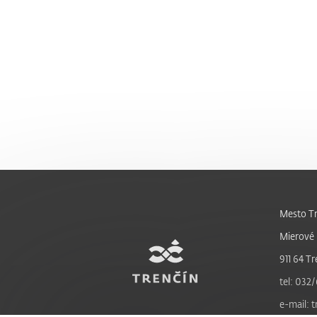
Mesto Tr
Mierové 
911 64 Tr
tel: 032/
e-mail: 