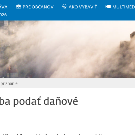
ÁVA
PRE OBČANOV
AKO VYBAVIŤ
MULTIMÉD
026
 priznanie
eba podať daňové