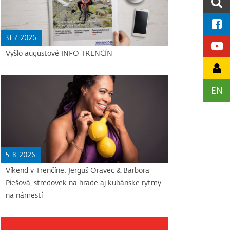
31. 7. 2026
Vyšlo augustové INFO TRENČÍN
EN
5. 8. 2026
Víkend v Trenčíne: Jerguš Oravec & Barbora
Piešová, stredovek na hrade aj kubánske rytmy
na námestí