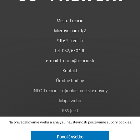
Mesto Trenčín
Mierové nám. 1/2
911 64 Trenčín
tel: 032/6504 111
e-mail: trencin@trencin.sk
Kontakt
Úradné hodiny
INFO Trenčín – oficiálne mestské noviny
Mapa webu
RSS feed
Nastavenie cookies
Na prevádzkovanie webu a analýzu návštevnosti používame súbory cookies.
Facebook
Povoliť všetko