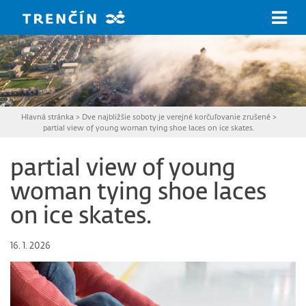
Prejsť na hlavný obsah
Hlavná stránka
>
Dve najbližšie soboty je verejné korčuľovanie zrušené
>
partial view of young woman tying shoe laces on ice skates.
partial view of young
woman tying shoe laces
on ice skates.
16. 1. 2026