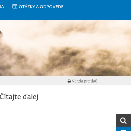
IÁ
OTÁZKY A ODPOVEDE
Verzia pre tlač
Čítajte ďalej