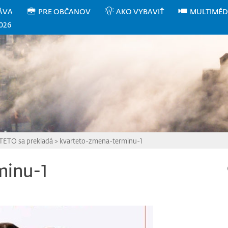
ÁVA
PRE OBČANOV
AKO VYBAVIŤ
MULTIMÉD
026
TETO sa prekladá
>
kvarteto-zmena-terminu-1
minu-1