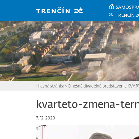
Prejsť na hlavný obsah
SAMOSPR
TRENČÍN 2
Hlavná stránka
>
Dnešné divadelné predstavenie KVAR
kvarteto-zmena-ter
7. 12. 2020