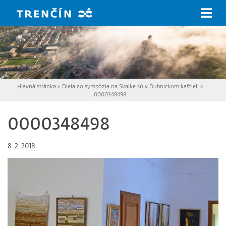
Prejsť na hlavný obsah
Hlavná stránka
>
Diela zo sympózia na Skalke sú v Dubnickom kaštieli
>
0000348498
0000348498
8. 2. 2018