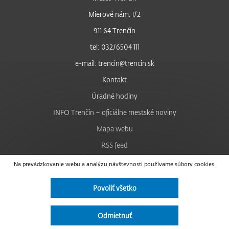
Mierové nám. 1/2
911 64 Trenčín
tel: 032/6504 111
e-mail: trencin@trencin.sk
Kontakt
Úradné hodiny
INFO Trenčín – oficiálne mestské noviny
Mapa webu
RSS feed
Nastavenie cookies
Na prevádzkovanie webu a analýzu návštevnosti používame súbory cookies.
Facebook
Povoliť všetko
YouTube
Instagram
Odmietnuť
Vyhlásenie o prístupnosti