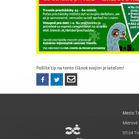
Pošlite tip na tento článok svojim priateľom!
Mesto Tr
Mierové 
911 64 Tr