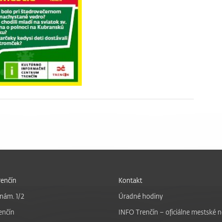
enčín
Kontakt
nám. 1/2
Úradné hodiny
enčín
INFO Trenčín – oficiálne mestské 