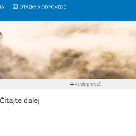
IÁ
OTÁZKY A ODPOVEDE
Verzia pre tlač
Čítajte ďalej