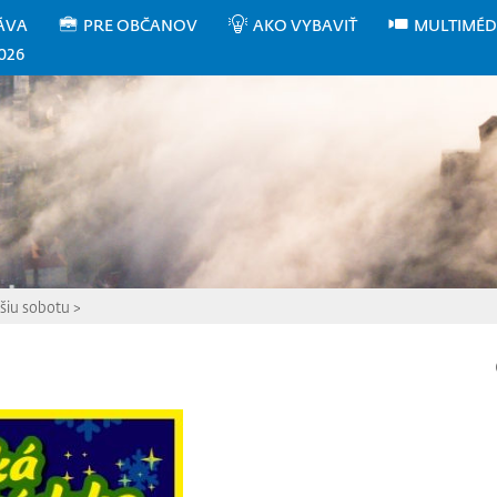
ÁVA
PRE OBČANOV
AKO VYBAVIŤ
MULTIMÉD
026
šiu sobotu
>