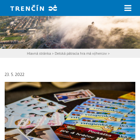
Prejsť na hlavný obsah
Hlavná stránka
>
Detská pátracia hra má výhercov
>
23. 5. 2022