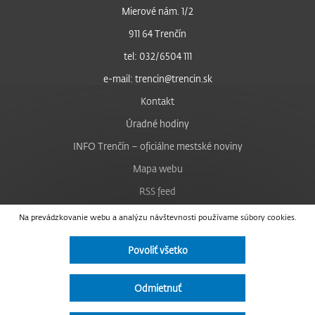
Mierové nám. 1/2
911 64 Trenčín
tel: 032/6504 111
e-mail: trencin@trencin.sk
Kontakt
Úradné hodiny
INFO Trenčín – oficiálne mestské noviny
Mapa webu
RSS feed
Nastavenie cookies
Na prevádzkovanie webu a analýzu návštevnosti používame súbory cookies.
Facebook
Povoliť všetko
YouTube
Instagram
Odmietnuť
Vyhlásenie o prístupnosti