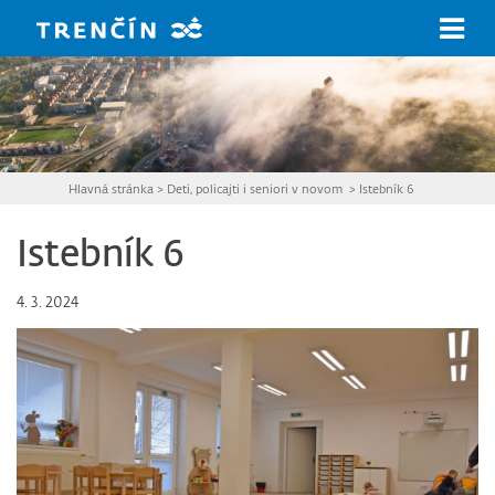
Prejsť na hlavný obsah
Hlavná stránka
>
Deti, policajti i seniori v novom
>
Istebník 6
Istebník 6
4. 3. 2024