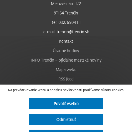
Mierové nám. 1/2
911 64 Trenčín
tel: 032/6504 111
e-mail: trencin@trencin.sk
Kontakt
Úradné hodiny
INFO Trenčín – oficiálne mestské noviny
Mapa webu
RSS feed
Nastavenie cookies
Na prevádzkovanie webu a analýzu návštevnosti používame súbory cookies.
Facebook
Povoliť všetko
YouTube
Instagram
Odmietnuť
Vyhlásenie o prístupnosti