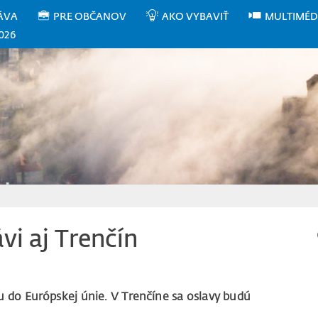
ÁVA
PRE OBČANOV
AKO VYBAVIŤ
MULTIMÉD
026
vi aj Trenčín
u do Európskej únie. V Trenčíne sa oslavy budú