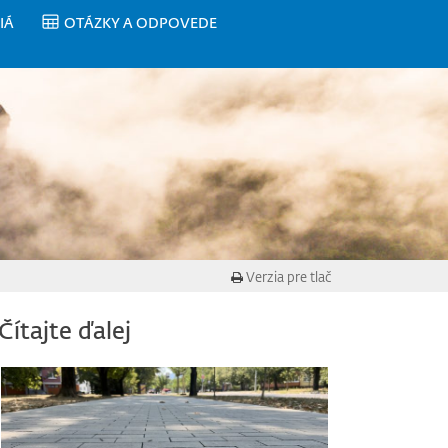
IÁ
OTÁZKY A ODPOVEDE
Verzia pre tlač
Čítajte ďalej