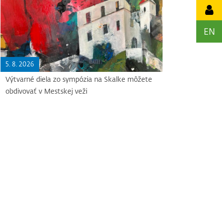
EN
5. 8. 2026
Výtvarné diela zo sympózia na Skalke môžete
obdivovať v Mestskej veži