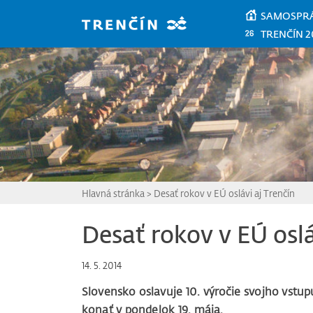
Prejsť na hlavný obsah
SAMOSPR
TRENČÍN 2
Hlavná stránka
>
Desať rokov v EÚ oslávi aj Trenčín
Desať rokov v EÚ oslá
14. 5. 2014
Slovensko oslavuje 10. výročie svojho vstup
konať v pondelok 19. mája.