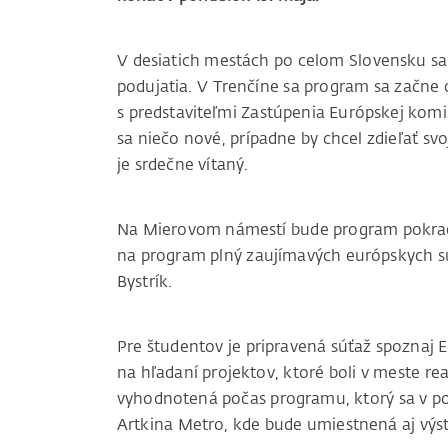
V desiatich mestách po celom Slovensku sa p
podujatia. V Trenčíne sa program sa začne
s predstaviteľmi Zastúpenia Európskej kom
sa niečo nové, prípadne by chcel zdieľať sv
je srdečne vítaný.
Na Mierovom námestí bude program pokračova
na program plný zaujímavých európskych sú
Bystrík.
Pre študentov je pripravená súťaž spoznaj
na hľadaní projektov, ktoré boli v meste r
vyhodnotená počas programu, ktorý sa v po
Artkina Metro, kde bude umiestnená aj výs