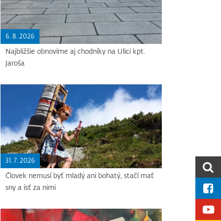
6. 8. 2026
Najbližšie obnovíme aj chodníky na Ulici kpt.
Jaroša
31. 7. 2026
Človek nemusí byť mladý ani bohatý, stačí mať
sny a ísť za nimi