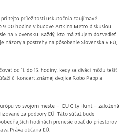
ri tejto príležitosti uskutočnia zaujímavé
 o 9.00 hodine v budove Artkina Metro diskusiou
isie na Slovensku. Každý, kto má záujem dozvedieť
oje názory a postrehy na pôsobenie Slovenska v EÚ,
ť od 11. do 15. hodiny, kedy sa diváci môžu tešiť
ťaží či koncert známej dvojice Robo Papp a
 Európu vo svojom meste – EU City Hunt – založená
ealizované za podpory EÚ. Táto súťaž bude
obedňajších hodinách prenesie opäť do priestorov
tava Práva občana EÚ.