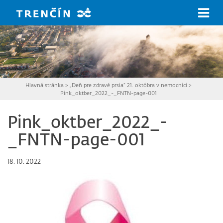
Prejsť na hlavný obsah
Hlavná stránka
>
„Deň pre zdravé prsia“ 21. októbra v nemocnici
>
Pink_oktber_2022_-_FNTN-page-001
Pink_oktber_2022_-
_FNTN-page-001
18. 10. 2022