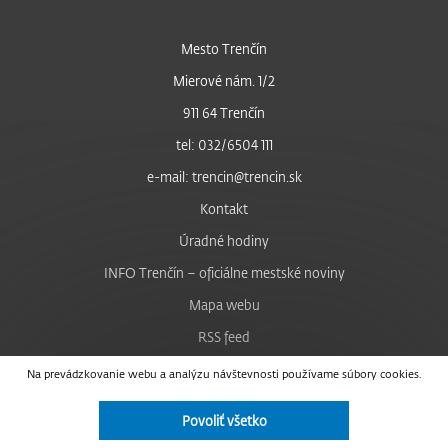
Mesto Trenčín
Mierové nám. 1/2
911 64 Trenčín
tel: 032/6504 111
e-mail: trencin@trencin.sk
Kontakt
Úradné hodiny
INFO Trenčín – oficiálne mestské noviny
Mapa webu
RSS feed
Nastavenie cookies
Na prevádzkovanie webu a analýzu návštevnosti používame súbory cookies.
Facebook
Povoliť všetko
YouTube