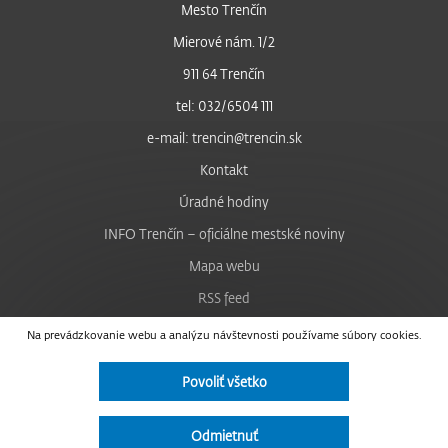
Mesto Trenčín
Mierové nám. 1/2
911 64 Trenčín
tel: 032/6504 111
e-mail: trencin@trencin.sk
Kontakt
Úradné hodiny
INFO Trenčín – oficiálne mestské noviny
Mapa webu
RSS feed
Nastavenie cookies
Na prevádzkovanie webu a analýzu návštevnosti používame súbory cookies.
Facebook
Povoliť všetko
YouTube
Instagram
Odmietnuť