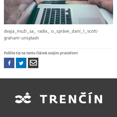
dvaja_muži_sa_ radia_ o_správe_daní_1_scott-
graham-unsplash
Pošlite tip na tento článok svojim priateľom!