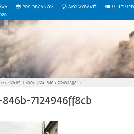
ÁVA
PRE OBČANOV
AKO VYBAVIŤ
MULTIMÉD
026
íne
>
c62c85fd-490c-463c-846b-7124946ff8cb
-846b-7124946ff8cb