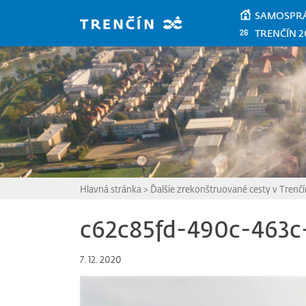
Prejsť na hlavný obsah
SAMOSPR
TRENČÍN 2
Hlavná stránka
>
Ďalšie zrekonštruované cesty v Trenč
c62c85fd-490c-463c
7. 12. 2020