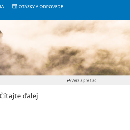
IÁ
OTÁZKY A ODPOVEDE
Verzia pre tlač
Čítajte ďalej