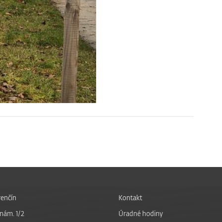
enčín
Kontakt
nám. 1/2
Úradné hodiny