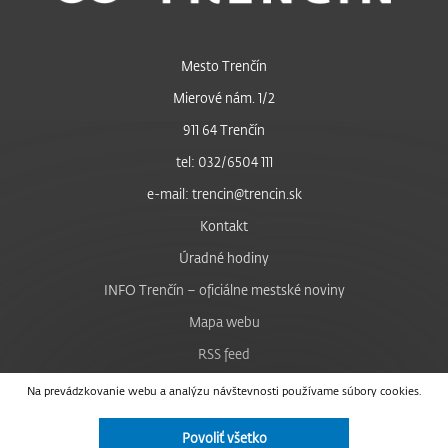
Mesto Trenčín
Mierové nám. 1/2
911 64 Trenčín
tel: 032/6504 111
e-mail: trencin@trencin.sk
Kontakt
Úradné hodiny
INFO Trenčín – oficiálne mestské noviny
Mapa webu
RSS feed
Nastavenie cookies
Na prevádzkovanie webu a analýzu návštevnosti používame súbory cookies.
Facebook
Povoliť všetko