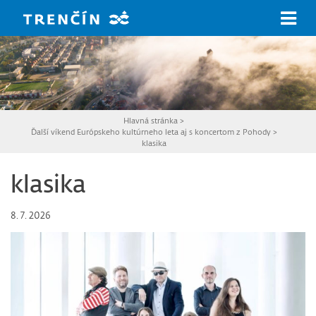
Prejsť na hlavný obsah
Hlavná stránka
>
Ďalší víkend Európskeho kultúrneho leta aj s koncertom z Pohody
>
klasika
klasika
8. 7. 2026