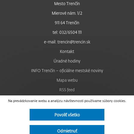
Mesto Trenčín
Mierové nám. 1/2
911 64 Trenčín
tel: 032/6504 111
e-mail: trencin@trencin.sk
Kontakt
Úradné hodiny
INFO Trenčín – oficiálne mestské noviny
Mapa webu
RSS feed
Nastavenie cookies
Na prevádzkovanie webu a analýzu návštevnosti používame súbory cookies.
Facebook
Povoliť všetko
YouTube
Instagram
Odmietnuť