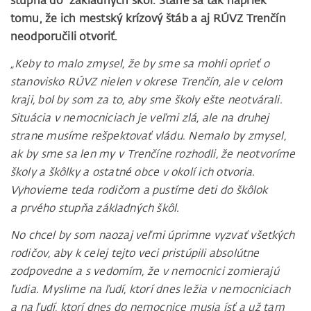
stupňa do základných škôl. Stane sa tak napriek
tomu, že ich mestský krízový štáb a aj RÚVZ Trenčín
neodporučili otvoriť.
„Keby to malo zmysel, že by sme sa mohli oprieť o
stanovisko RÚVZ nielen v okrese Trenčín, ale v celom
kraji, bol by som za to, aby sme školy ešte neotvárali.
Situácia v nemocniciach je veľmi zlá, ale na druhej
strane musíme rešpektovať vládu. Nemalo by zmysel,
ak by sme sa len my v Trenčíne rozhodli, že neotvoríme
školy a škôlky a ostatné obce v okolí ich otvoria.
Vyhovieme teda rodičom a pustíme deti do škôlok
a prvého stupňa základných škôl.
No chcel by som naozaj veľmi úprimne vyzvať všetkých
rodičov, aby k celej tejto veci pristúpili absolútne
zodpovedne a s vedomím, že v nemocnici zomierajú
ľudia. Myslime na ľudí, ktorí dnes ležia v nemocniciach
a na ľudí, ktorí dnes do nemocnice musia ísť a už tam