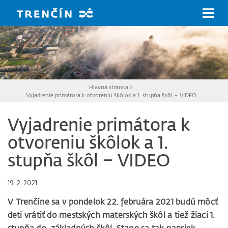
Prejsť na hlavný obsah
Hlavná stránka
>
Vyjadrenie primátora k otvoreniu škôlok a 1. stupňa škôl – VIDEO
Vyjadrenie primátora k
otvoreniu škôlok a 1.
stupňa škôl – VIDEO
19. 2. 2021
V Trenčíne sa v pondelok 22. februára 2021 budú môcť
deti vrátiť do mestských materských škôl a tiež žiaci 1.