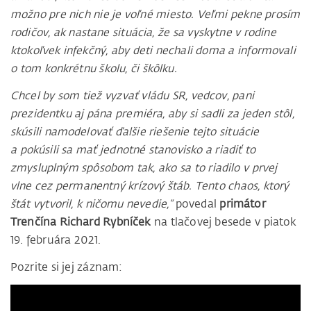
možno pre nich nie je voľné miesto. Veľmi pekne prosím
rodičov, ak nastane situácia, že sa vyskytne v rodine
ktokoľvek infekčný, aby deti nechali doma a informovali
o tom konkrétnu školu, či škôlku.
Chcel by som tiež vyzvať vládu SR, vedcov, pani
prezidentku aj pána premiéra, aby si sadli za jeden stôl,
skúsili namodelovať ďalšie riešenie tejto situácie
a pokúsili sa mať jednotné stanovisko a riadiť to
zmysluplným spôsobom tak, ako sa to riadilo v prvej
vlne cez permanentný krízový štáb. Tento chaos, ktorý
štát vytvoril, k ničomu nevedie,“
povedal
primátor
Trenčína Richard Rybníček
na tlačovej besede v piatok
19. februára 2021.
Pozrite si jej záznam: