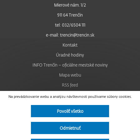
Mierové nám. 1/2
911 64 Trenčín
tel: 032/6504 111
e-mail: trencin@trencin.sk
Kontakt
Úradné hodiny
INFO Trenčín – oficiálne mestské noviny
Mapa webu
RSS feed
Nastavenie cookies
Na prevádzkovanie webu a analýzu návštevnosti používame súbory cookies.
Facebook
Povoliť všetko
YouTube
Instagram
Odmietnuť
Vyhlásenie o prístupnosti