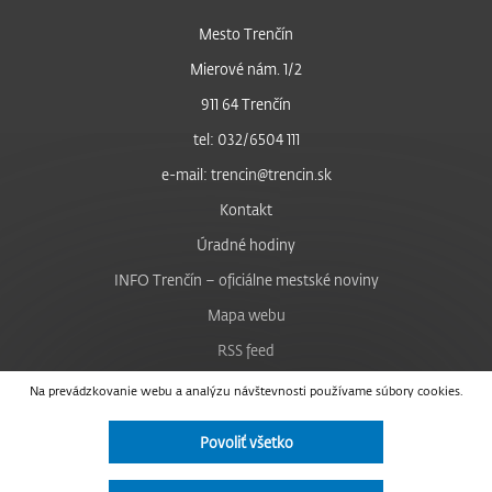
Mesto Trenčín
Mierové nám. 1/2
911 64 Trenčín
tel: 032/6504 111
e-mail: trencin@trencin.sk
Kontakt
Úradné hodiny
INFO Trenčín – oficiálne mestské noviny
Mapa webu
RSS feed
Nastavenie cookies
Na prevádzkovanie webu a analýzu návštevnosti používame súbory cookies.
Facebook
Povoliť všetko
YouTube
Instagram