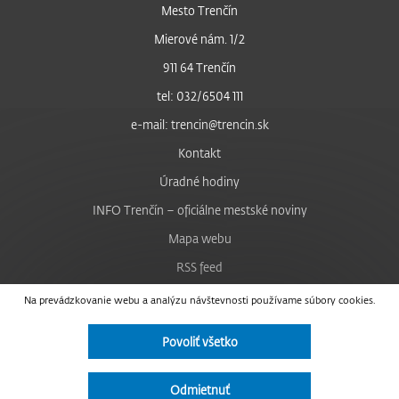
Mesto Trenčín
Mierové nám. 1/2
911 64 Trenčín
tel: 032/6504 111
e-mail: trencin@trencin.sk
Kontakt
Úradné hodiny
INFO Trenčín – oficiálne mestské noviny
Mapa webu
RSS feed
Nastavenie cookies
Na prevádzkovanie webu a analýzu návštevnosti používame súbory cookies.
Facebook
Povoliť všetko
YouTube
Instagram
Odmietnuť