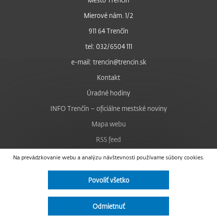
Mierové nám. 1/2
911 64 Trenčín
tel: 032/6504 111
e-mail: trencin@trencin.sk
Kontakt
Úradné hodiny
INFO Trenčín – oficiálne mestské noviny
Mapa webu
RSS feed
Nastavenie cookies
Na prevádzkovanie webu a analýzu návštevnosti používame súbory cookies.
Facebook
Povoliť všetko
YouTube
Instagram
Odmietnuť
Vyhlásenie o prístupnosti