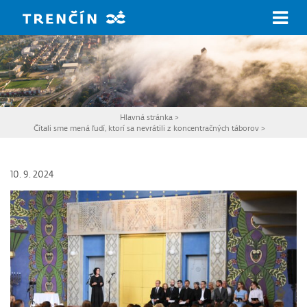
Prejsť na hlavný obsah
Hlavná stránka
>
Čítali sme mená ľudí, ktorí sa nevrátili z koncentračných táborov
>
10. 9. 2024