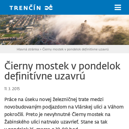
Prejsť na hlavný obsah
Hlavná stránka
>
Čierny mostek v pondelok definitívne uzavrú
Čierny mostek v pondelok
definitívne uzavrú
11. 3. 2015
Práce na úseku novej železničnej trate medzi
novobudovaným podjazdom na Vlárskej ulici a Váhom
pokročili. Preto je nevyhnutné Čierny mostek na
Žabinského ulici natrvalo uzavrieť. Stane sa tak