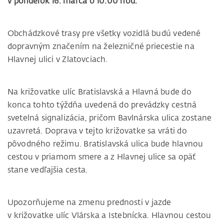
v pondelok 16. marca o 10.00 hod.
Obchádzkové trasy pre všetky vozidlá budú vedené
dopravným značením na železničné priecestie na
Hlavnej ulici v Zlatovciach.
Na križovatke ulíc Bratislavská a Hlavná bude do
konca tohto týždňa uvedená do prevádzky cestná
svetelná signalizácia, pričom Bavlnárska ulica zostane
uzavretá. Doprava v tejto križovatke sa vráti do
pôvodného režimu. Bratislavská ulica bude hlavnou
cestou v priamom smere a z Hlavnej ulice sa opäť
stane vedľajšia cesta.
Upozorňujeme na zmenu prednosti v jazde
v križovatke ulíc Vlárska a Istebnícka. Hlavnou cestou