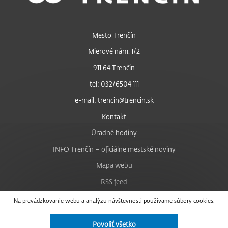
Mesto Trenčín
Mierové nám. 1/2
911 64 Trenčín
tel: 032/6504 111
e-mail: trencin@trencin.sk
Kontakt
Úradné hodiny
INFO Trenčín – oficiálne mestské noviny
Mapa webu
RSS feed
Nastavenie cookies
Na prevádzkovanie webu a analýzu návštevnosti používame súbory cookies.
Facebook
Povoliť všetko