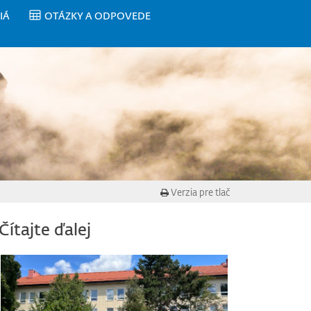
IÁ
OTÁZKY A ODPOVEDE
Verzia pre tlač
Čítajte ďalej