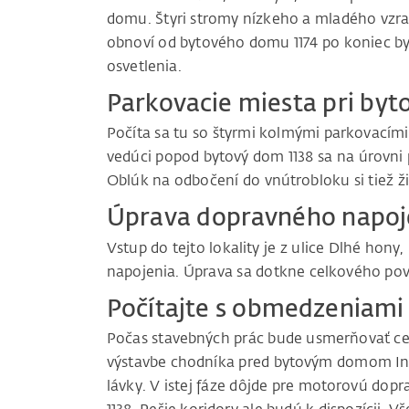
domu. Štyri stromy nízkeho a mladého vzra
obnoví od bytového domu 1174 po koniec byt
osvetlenia.
Parkovacie miesta pri byto
Počíta sa tu so štyrmi kolmými parkovacími
vedúci popod bytový dom 1138 sa na úrovni 
Oblúk na odbočení do vnútrobloku si tiež ž
Úprava dopravného napoj
Vstup do tejto lokality je z ulice Dlhé hony,
napojenia. Úprava sa dotkne celkového pov
Počítajte s obmedzeniami
Počas stavebných prác bude usmerňovať ce
výstavbe chodníka pred bytovým domom Ino
lávky. V istej fáze dôjde pre motorovú dopr