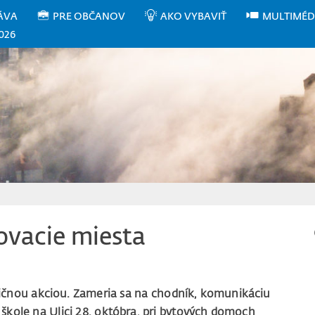
ÁVA
PRE OBČANOV
AKO VYBAVIŤ
MULTIMÉD
026
kovacie miesta
ičnou akciou. Zameria sa na chodník, komunikáciu
j škole na Ulici 28. októbra, pri bytových domoch