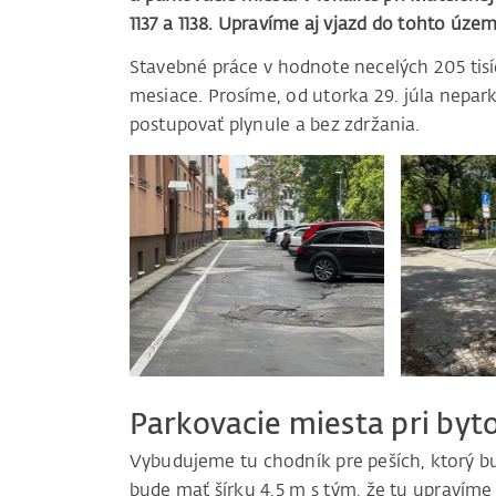
1137 a 1138. Upravíme aj vjazd do tohto úze
Stavebné práce v hodnote necelých 205 tisí
mesiace. Prosíme, od utorka 29. júla nepark
postupovať plynule a bez zdržania.
Parkovacie miesta pri byto
Vybudujeme tu chodník pre peších, ktorý b
bude mať šírku 4,5 m s tým, že tu upravím