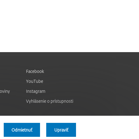
Facebook
YouTube
noviny
Instagram
Vyhlásenie o prístupnosti
Odmietnuť
Upraviť