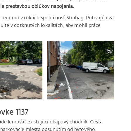
mia prestavbou oblúkov napojenia.
c eur má v rukách spoločnosť Strabag. Potrvajú dva
ujte v dotknutých lokalitách, aby mohli práce
vke 1137
ude lemovať existujúci okapový chodník. Cesta
e parkovacie miesta odsunutím od bytového