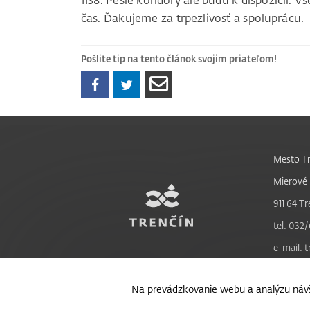
1138. Pešie koridory ale budú k dispozícii.
čas. Ďakujeme za trpezlivosť a spoluprácu.
Pošlite tip na tento článok svojim priateľom!
Mesto Tr
Mierové 
911 64 Tr
tel: 032/
e-mail: 
Na prevádzkovanie webu a analýzu návš