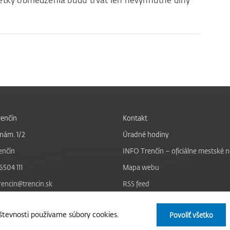
 Všetky obmedzenia budú trvať len nevyhnutne dlhý
enčín
Kontakt
nám. 1/2
Úradné hodiny
enčín
INFO Trenčín – oficiálne mestské 
6504 111
Mapa webu
trencin@trencin.sk
RSS feed
Nastavenie cookies
tevnosti používame súbory cookies.
Povoliť všetko