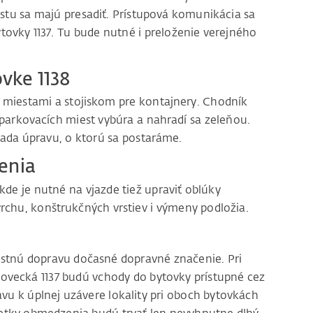
stu sa majú presadiť. Prístupová komunikácia sa
ovky 1137. Tu bude nutné i preloženie verejného
vke 1138
 miestami a stojiskom pre kontajnery. Chodník
parkovacích miest vybúra a nahradí sa zeleňou.
iada úpravu, o ktorú sa postaráme.
enia
 kde je nutné na vjazde tiež upraviť oblúky
rchu, konštrukčných vrstiev i výmeny podložia.
stnú dopravu dočasné dopravné značenie. Pri
vecká 1137 budú vchody do bytovky prístupné cez
avu k úplnej uzávere lokality pri oboch bytovkách