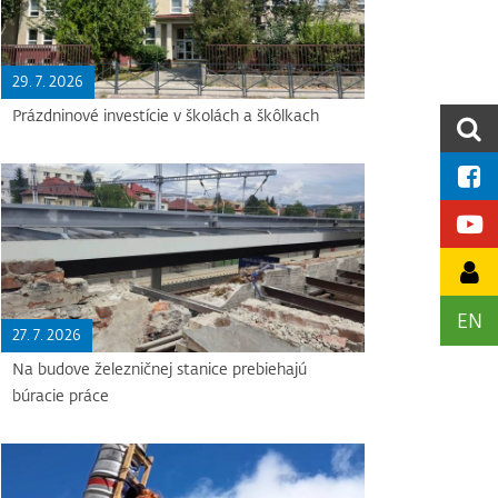
29. 7. 2026
Prázdninové investície v školách a škôlkach
EN
27. 7. 2026
Na budove železničnej stanice prebiehajú
búracie práce