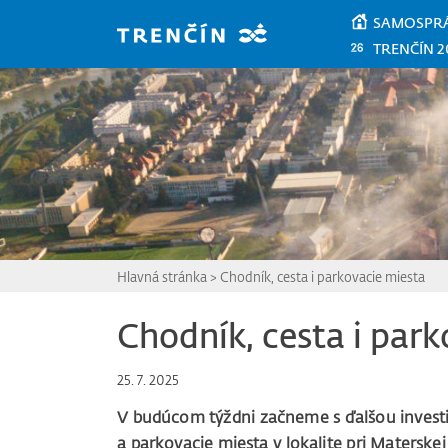
Prejsť na hlavný obsah
SAMOSPR
TRENČÍN 2
Hlavná stránka
>
Chodník, cesta i parkovacie miesta
Chodník, cesta i par
25. 7. 2025
V budúcom týždni začneme s ďalšou invest
a parkovacie miesta v lokalite pri Materske