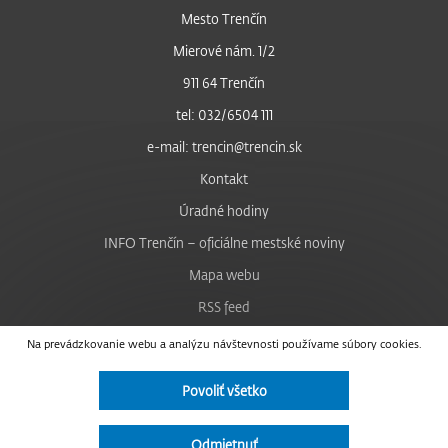
Mesto Trenčín
Mierové nám. 1/2
911 64 Trenčín
tel: 032/6504 111
e-mail: trencin@trencin.sk
Kontakt
Úradné hodiny
INFO Trenčín – oficiálne mestské noviny
Mapa webu
RSS feed
Nastavenie cookies
Na prevádzkovanie webu a analýzu návštevnosti používame súbory cookies.
Facebook
Povoliť všetko
YouTube
Instagram
Odmietnuť